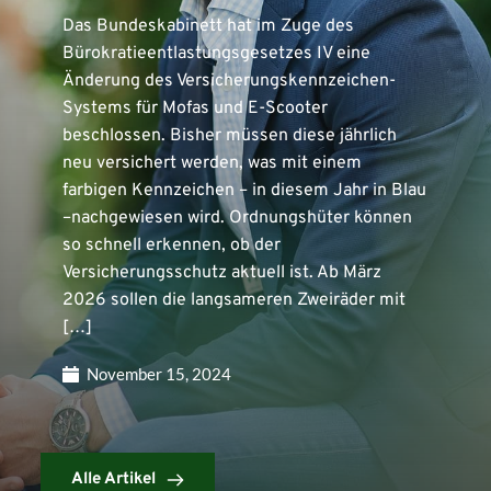
Das Bundeskabinett hat im Zuge des
Bürokratieentlastungsgesetzes IV eine
Änderung des Versicherungskennzeichen-
Systems für Mofas und E-Scooter
beschlossen. Bisher müssen diese jährlich
neu versichert werden, was mit einem
farbigen Kennzeichen – in diesem Jahr in Blau
–nachgewiesen wird. Ordnungshüter können
so schnell erkennen, ob der
Versicherungsschutz aktuell ist. Ab März
2026 sollen die langsameren Zweiräder mit
[…]
November 15, 2024
Alle Artikel