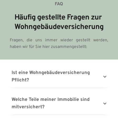
FAQ
Häufig gestellte Fragen zur 
Wohngebäudeversicherung
Fragen, die uns immer wieder gestellt werden, 
haben wir für Sie hier zusammengestellt:
Ist eine Wohngebäudeversicherung 
Pflicht?
Die Wohngebäudeversicherung ist keine 
Pflichtversicherung für Hausbesitzer. Viele 
Welche Teile meiner Immobilie sind 
Finanzunternehmen machen sie jedoch zur 
mitversichert?
Bedingung bei Abschluss eines 