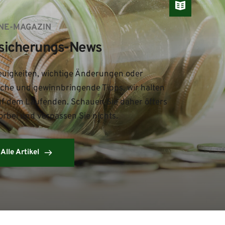
NE-MAGAZIN
sicherungs-News
uigkeiten, wichtige Änderungen oder 
iche und gewinnbringende Tipps, wir halten 
uf dem Laufenden. Schauen Sie daher öfters 
orbei und verpassen Sie nichts.
Alle Artikel