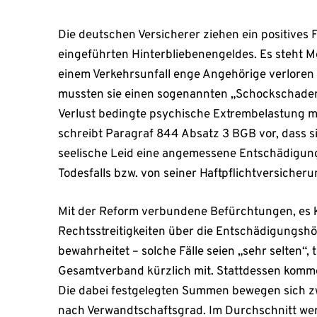
Die deutschen Versicherer ziehen ein positives 
eingeführten Hinterbliebenengeldes. Es steht M
einem Verkehrsunfall enge Angehörige verloren
mussten sie einen sogenannten „Schockschaden
Verlust bedingte psychische Extrembelastung mi
schreibt Paragraf 844 Absatz 3 BGB vor, dass s
seelische Leid eine angemessene Entschädigung
Todesfalls bzw. von seiner Haftpflichtversicheru
Mit der Reform verbundene Befürchtungen, es 
Rechtsstreitigkeiten über die Entschädigungsh
bewahrheitet – solche Fälle seien „sehr selten“, t
Gesamtverband kürzlich mit. Stattdessen komme
Die dabei festgelegten Summen bewegen sich zw
nach Verwandtschaftsgrad. Im Durchschnitt we