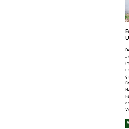
E
U
De
Ja
i
u
gi
F
H
Fa
e
V