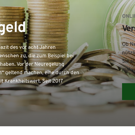
ONLI
geld
Ver
Ob Ne
Fazit des vor acht Jahren
nützl
enschen zu, die zum Beispiel bei
Sie a
 haben. Vor der Neuregelung
mal v
“ geltend machen, eine durch den
t Krankheitswert. Seit 2017