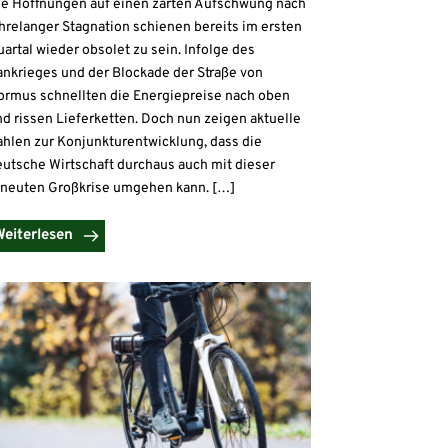
ie Hoffnungen auf einen zarten Aufschwung nach
hrelanger Stagnation schienen bereits im ersten
artal wieder obsolet zu sein. Infolge des
ankrieges und der Blockade der Straße von
ormus schnellten die Energiepreise nach oben
d rissen Lieferketten. Doch nun zeigen aktuelle
ahlen zur Konjunkturentwicklung, dass die
eutsche Wirtschaft durchaus auch mit dieser
rneuten Großkrise umgehen kann. […]
Weiterlesen